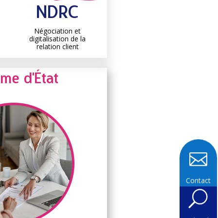
NDRC
Négociation et
digitalisation de la
relation client
ôme d'État

Contact
U