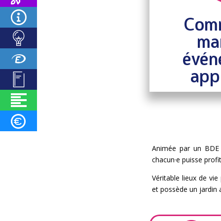
Comm
mar
évén
app
Animée par un BDE c
chacun·e puisse profit
Véritable lieux de vi
et possède un jardin 