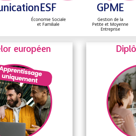
nication
ESF
GPME
Économie Sociale
Gestion de la
et Familiale
Petite et Moyenne
Entreprise
lor européen
Dipl