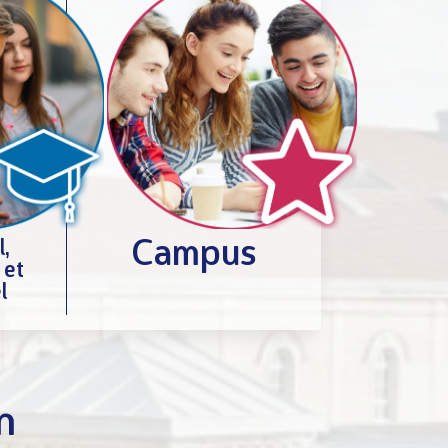
l,
Campus
 et
l
n