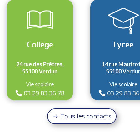
Collège
Lycée
24 rue des Prêtres,
14 rue Mautrot
55100 Verdun
55100 Verdu
Vie scolaire
Vie scolaire
03 29 83 36 78
03 29 83 36
Tous les contacts