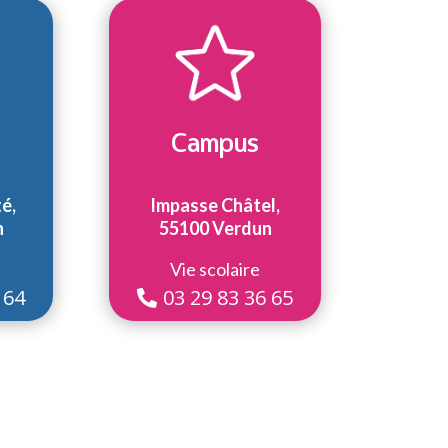
Campus
é,
Impasse Châtel,
n
55100 Verdun
Vie scolaire
 64
03 29 83 36 65